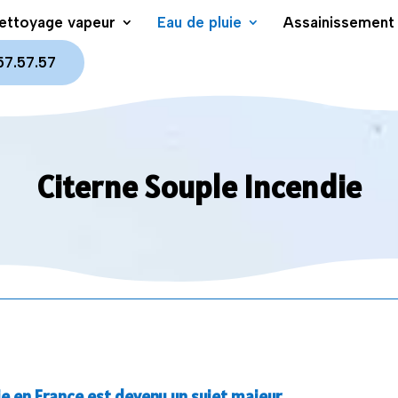
ettoyage vapeur
Eau de pluie
Assainissement 
57.57.57
Citerne Souple Incendie
ie en France est devenu un sujet majeur.