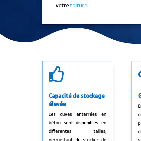
votre
toiture
.

Capacité de stockage
G
élevée
E
Les cuves enterrées en
c
béton sont disponibles en
p
différentes tailles,
d
permettant de stocker de