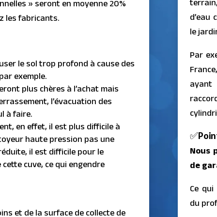
terrain
ionnelles » seront en moyenne 20%
d’eau 
 les fabricants.
le jard
Par ex
euser le sol trop profond à cause des
France
par exemple.
ayant
eront plus chères à l’achat mais
raccor
errassement, l’évacuation des
cylindr
l à faire.
 en effet, il est plus difficile à
✅Point
ttoyeur haute pression pas une
Nous p
uite, il est difficile pour le
e cette cuve, ce qui engendre
de gar
Ce qui
du prof
oins et de la surface de collecte de