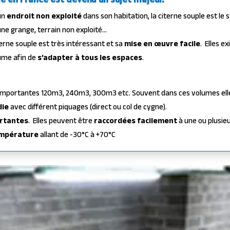
un
endroit non exploité
dans son habitation, la citerne souple est le 
une grange, terrain non exploité…
terne souple est très intéressant et sa
mise en œuvre facile
.
Elles e
ume afin de
s’adapter à tous les espaces
.
 importantes 120m3, 240m3, 300m3 etc. Souvent dans ces volumes elle
die
avec différent piquages (direct ou col de cygne).
rtantes
.
Elles peuvent être
raccordées facilement
à une ou plusie
mpérature
allant de -30°C à +70°C