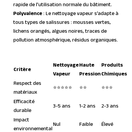
rapide de l’utilisation normale du bâtiment.
Polyvalence
: Le nettoyage vapeur s’adapte à
tous types de salissures : mousses vertes,
lichens orangés, algues noires, traces de
pollution atmosphérique, résidus organiques.
Nettoyage
Haute
Produits
Critère
Vapeur
Pression
Chimiques
Respect des
⭐⭐⭐⭐⭐
⭐⭐
⭐⭐⭐
matériaux
Efficacité
3-5 ans
1-2 ans
2-3 ans
durable
Impact
Nul
Faible
Élevé
environnemental